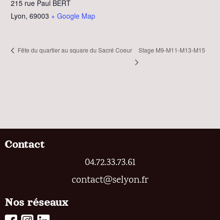
215 rue Paul BERT
Lyon
,
69003
+ Google Map
Stage M9-M11-M13-M15
Fête du quartier au square du Sacré Coeur
Contact
04.72.33.73.61
contact@selyon.fr
Nos réseaux