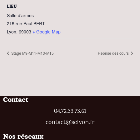
LIEU
Salle d’armes
215 rue Paul BERT
Lyon
,
69003
+ Google Map
Stage M9-M11-M13-M15
Reprise des cours
Contact
04.72.33.73.61
contact@selyon.fr
Nos réseaux