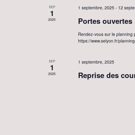
n
e
SEP
1 septembre, 2025
-
12 sept
R
1
a
z
Portes ouvertes
e
2025
u
v
c
Rendez-vous sur le planning p
n
i
https://www.selyon.fr/plannin
h
e
g
e
d
SEP
1 septembre, 2025
r
a
1
a
Reprise des cou
c
2025
t
t
h
e
i
e
.
o
r
É
n
v
d