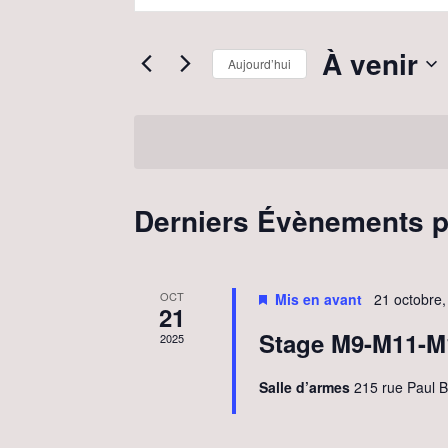
e
a
i
c
À venir
Aujourd’hui
s
h
S
i
é
e
r
l
r
m
e
Derniers Évènements 
c
o
c
t
h
t
-
OCT
Mis en avant
21 octobre
21
i
e
c
Stage M9-M11-M
2025
o
e
l
n
Salle d’armes
215 rue Paul 
t
é
n
.