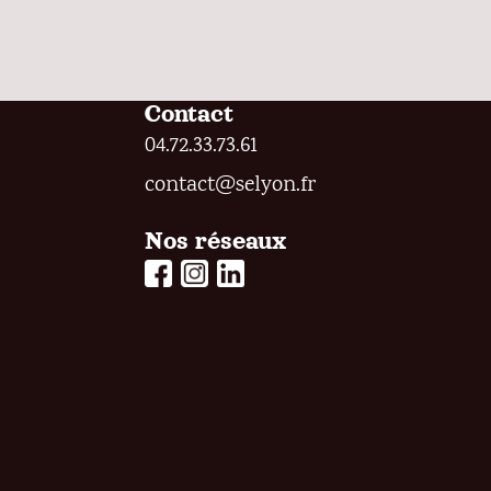
è
e
n
v
e
Contact
u
m
04.72.33.73.61
e
e
contact@selyon.fr
n
s
Nos réseaux
t
É
s
v
p
a
è
r
n
m
e